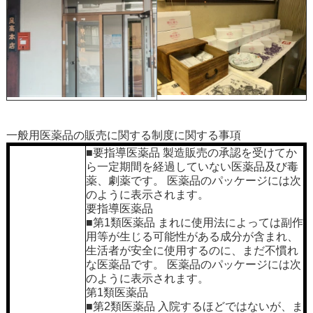
一般用医薬品の販売に関する制度に関する事項
■要指導医薬品 製造販売の承認を受けてか
ら一定期間を経過していない医薬品及び毒
薬、劇薬です。 医薬品のパッケージには次
のように表示されます。
要指導医薬品
■第1類医薬品 まれに使用法によっては副作
用等が生じる可能性がある成分が含まれ、
生活者が安全に使用するのに、まだ不慣れ
な医薬品です。 医薬品のパッケージには次
のように表示されます。
第1類医薬品
■第2類医薬品 入院するほどではないが、ま