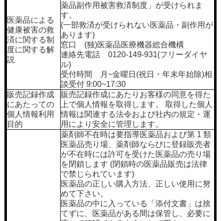
薬品副作用被害救済制度」が受けられま
す。
医薬品による
(一部救済が受けられない医薬品・副作用が
健康被害の救
あります)
済に関する制
窓口 (独)医薬品医療機器総合機構
度に関する解
連絡先電話 0120-149-931(フリーダイヤ
説
ル)
受付時間 月~金曜日(祝日・年末年始除)相
談受付 9:00~17:30
販売記録作成
販売記録作成にあたりお客様の同意を得た
にあたっての
上で個人情報を取得します。 取得した個人
個人情報利用
情報は関連する法令および社内の規定・運
目的
用により安全に管理します。
薬剤師不在時は要指導医薬品および第 1 類
医薬品売り場、薬剤師ならびに登録販売者
が不在時には許可を受けた医薬品の売り場
を閉鎖します (閉鎖時の医薬品販売は法律
で禁じられています)
医薬品の正しい購入方法、正しい使用に努
めて下さい。
医薬品の中に入っている「添付文書」は捨
てずに、医薬品がある間は保管し、必要に