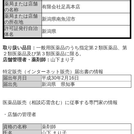
薬局または店舗
有限会社足高本店
の名称
薬局または店舗
新潟県南魚沼市
の所在地
許可証発行自治
新潟県
体名
取り扱い品目：
一般用医薬品のうち指定第２類医薬品、第
２類医薬品及び第３類医薬品に限る。
店舗管理者・薬剤師：
山下まり子
特定販売（インターネット販売）届出書の情報
届出年月日
平成30年2月16日
届出先
新潟県 県知事
医薬品販売（相談応需含む）に従事する専門家の情報
・店舗の管理者
資格の名称
薬剤師
氏名
山下 まり子