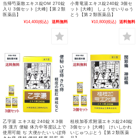
当帰芍薬散エキス錠OM 270錠
小青竜湯エキス錠240錠 3個セ
入り 3個セット [大峰]【第２類
ット [大峰] しょうせいりゅう
医薬品】
とう【第２類医薬品】
¥14,400
(税込)
送料無料
¥10,800
(税込)
送料無料
乙字湯 エキス錠 240錠 X 3個
桂枝加苓朮附湯エキス錠240錠
痔 漢方 便秘 体力中等度以上で
3個セット [大峰] けいしかれ
使用可能 ぢ 大便かたい いぼ痔
いじゅつぶとう【第２類医薬
きれ痔 痔核 便秘 軽度 脱肛 薬
品】