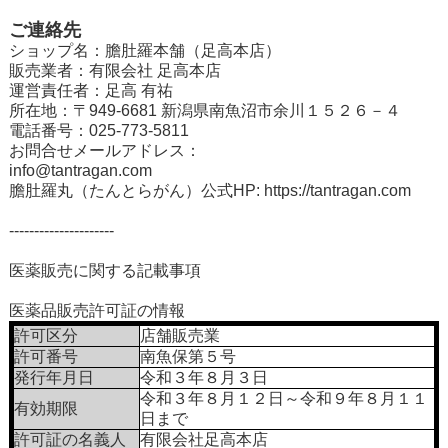
ご連絡先
ショップ名：膽肚羅本舗（足高本店）
販売業者：有限会社 足高本店
運営責任者：足高 有祐
所在地：〒949-6681 新潟県南魚沼市余川１５２６－４
電話番号：025-773-5811
お問合せメールアドレス：
info@tantragan.com
膽肚羅丸（たんとらがん）公式HP:
https://tantragan.com
---------------------
医薬販売に関する記載事項
医薬品販売許可証の情報
許可区分
店舗販売業
許可番号
南魚保第５号
発行年月日
令和３年８月３日
令和３年８月１２日～令和９年８月１１
有効期限
日まで
許可証の名義人
有限会社足高本店