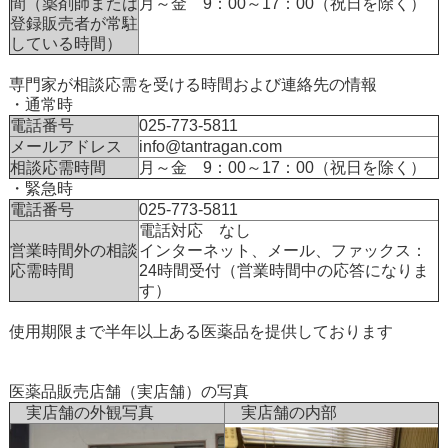
間（薬剤師または
月～金 9：00～17：00（祝日を除く）
登録販売者が常駐
している時間）
専門家が相談応需を受ける時間および連絡先の情報
・通常時
電話番号
025-773-5811
メールアドレス
info@tantragan.com
相談応需時間
月～金 9：00～17：00（祝日を除く）
・緊急時
電話番号
025-773-5811
電話対応 なし
営業時間外の相談
インターネット、メール、ファックス：
応需時間
24時間受付（営業時間中の応答になりま
す）
使用期限まで半年以上ある医薬品を提供しております
医薬品販売店舗（実店舗）の写真
実店舗の外観写真
実店舗の内部