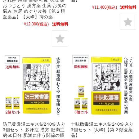
おつじとう 漢方薬 生薬 お尻の
¥11,400
(税込)
送料無料
悩み お尻 めぐり改善【第２類
医薬品】【大峰】痔の薬
¥12,000
(税込)
送料無料
防已黄耆湯エキス錠240錠入り
十味敗毒湯エキス錠240錠入り
3個セット 多汗症 漢方 肥満症
3個セット [大峰]【第２類医薬
約60日分 肥満に伴う関節の腫
品】