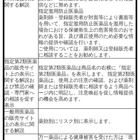
関する解説
供などに努めます。
指定濫用防止医薬品
薬剤師・登録販売者が対面等により書面等
を用いて、指定濫用防止医薬品を濫用した
場合における保健衛生上の危害発生のおそ
れがある旨、及び適正使用のため必要な情
報の提供や確認を行います。
ご使用については、薬剤師又は登録販売者
に相談することをお勧めします。
指定第2類医薬
品の販売サイ
指定第2類医薬品は商品名の右横に『指定
ト上の表示に
第2類医薬品』を表示します。 指定第2類医
関する解説お
薬品は、使用上の注意の確認、および薬剤
よび禁忌の確
師または登録販売者に相談するよう商品ペ
認・専門家へ
ージ内に明記し、注意喚起を促し情報提供
の相談を促す
の機会を高めます。
表示
一般用医薬品
の販売サイト
薬効別にリスク別に表示します。
上の表示に関
する解説
万一薬品による健康被害を受けた方は「医