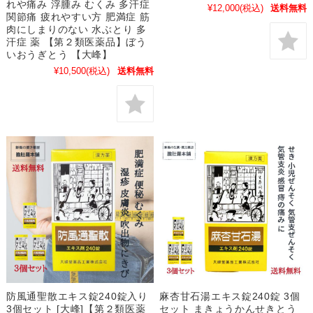
れや痛み 浮腫み むくみ 多汗症
¥12,000
(税込)
送料無料
関節痛 疲れやすい方 肥満症 筋
肉にしまりのない 水ぶとり 多
汗症 薬 【第２類医薬品】ぼう
いおうぎとう 【大峰】
¥10,500
(税込)
送料無料
防風通聖散エキス錠240錠入り
麻杏甘石湯エキス錠240錠 3個
3個セット [大峰]【第２類医薬
セット まきょうかんせきとう