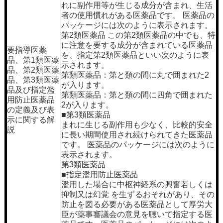
れに副作用等が生じる成分が含まれ、生活
者の使用慣れがある医薬品です。 医薬品の
パッケージには次のように表示されます。
第2類医薬品 この第2類医薬品の中でも、特
に注意を要する成分が含まれている医薬品
要指導医薬
を、指定第2類医薬品といい次のように表
品、第1類医薬
示されます。
品、第2類医薬
第類医薬品：第と類の間に丸で囲まれた2
品、第3類医薬
が入ります。
品及び指定濫
第類医薬品：第と類の間に四角で囲まれた
用防止医薬品
2が入ります。
の定義及び表
■第3類医薬品
示に関する解
まれに生じる副作用も少なく、比較的安全
説
に長い期間使用され続けられてきた医薬品
です。 医薬品のパッケージには次のように
表示されます。
第3類医薬品
■指定濫用防止医薬品
濫用した場合に中枢神経系の興奮若しくは
抑制又は幻覚 を生ずるおそれがあり、その
防止を図る必要がある医薬品として厚労大
臣が薬事審議会の意見を聴いて指定する医