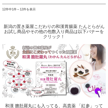
12件中1件～12件を表示
新潟の置き薬屋こだわりの和漢胃腸薬 たんとらがん
お試し商品やその他の包数入り商品は以下バナーを
クリック！
和漢 膽肚羅丸にも入ってる、高貴薬 「紅参」って