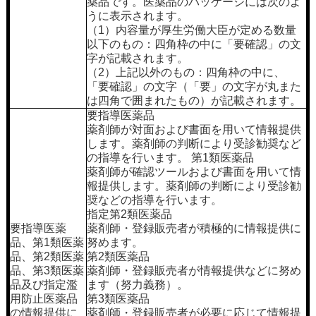
薬品です。医薬品のパッケージには次のよ
うに表示されます。
（1）内容量が厚生労働大臣が定める数量
以下のもの：四角枠の中に「要確認」の文
字が記載されます。
（2）上記以外のもの：四角枠の中に、
「要確認」の文字（「要」の文字が丸また
は四角で囲まれたもの）が記載されます。
要指導医薬品
薬剤師が対面および書面を用いて情報提供
します。薬剤師の判断により受診勧奨など
の指導を行います。 第1類医薬品
薬剤師が確認ツールおよび書面を用いて情
報提供します。薬剤師の判断により受診勧
奨などの指導を行います。
指定第2類医薬品
要指導医薬
薬剤師・登録販売者が積極的に情報提供に
品、第1類医薬
努めます。
品、第2類医薬
第2類医薬品
品、第3類医薬
薬剤師・登録販売者が情報提供などに努め
品及び指定濫
ます（努力義務）。
用防止医薬品
第3類医薬品
の情報提供に
薬剤師・登録販売者が必要に応じて情報提