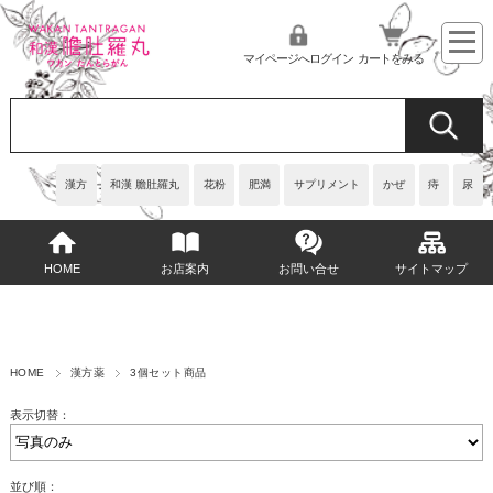
マイページへログイン
カートをみる
漢方
和漢 膽肚羅丸
花粉
肥満
サプリメント
かぜ
痔
尿
HOME
お店案内
お問い合せ
サイトマップ
HOME
漢方薬
3個セット商品
表示切替：
並び順：