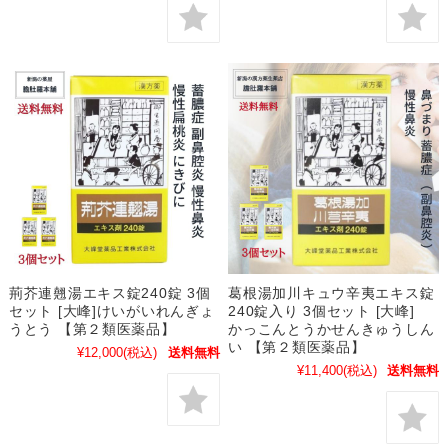
荊芥連翹湯エキス錠240錠 3個
葛根湯加川キュウ辛夷エキス錠
セット [大峰]けいがいれんぎょ
240錠入り 3個セット [大峰]
うとう 【第２類医薬品】
かっこんとうかせんきゅうしん
い 【第２類医薬品】
¥12,000
(税込)
送料無料
¥11,400
(税込)
送料無料