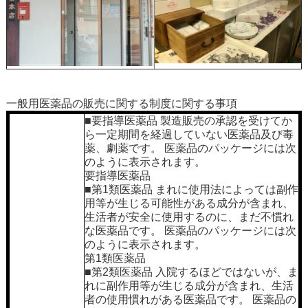
一般用医薬品の販売に関する制度に関する事項
■要指導医薬品 製造販売の承認を受けてか
ら一定期間を経過していない医薬品及び毒
薬、劇薬です。 医薬品のパッケージには次
のように表示されます。
要指導医薬品
■第1類医薬品 まれに使用法によっては副作
用等が生じる可能性がある成分が含まれ、
生活者が安全に使用するのに、まだ不慣れ
な医薬品です。 医薬品のパッケージには次
のように表示されます。
第1類医薬品
■第2類医薬品 入院するほどではないが、ま
れに副作用等が生じる成分が含まれ、生活
者の使用慣れがある医薬品です。 医薬品の