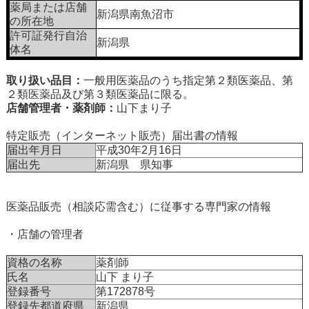
薬局または店舗
新潟県南魚沼市
の所在地
許可証発行自治
新潟県
体名
取り扱い品目：
一般用医薬品のうち指定第２類医薬品、第
２類医薬品及び第３類医薬品に限る。
店舗管理者・薬剤師：
山下まり子
特定販売（インターネット販売）届出書の情報
届出年月日
平成30年2月16日
届出先
新潟県 県知事
医薬品販売（相談応需含む）に従事する専門家の情報
・店舗の管理者
資格の名称
薬剤師
氏名
山下 まり子
登録番号
第172878号
登録先都道府県
新潟県