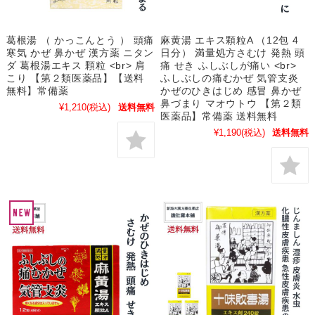
葛根湯 （ かっこんとう ） 頭痛
麻黄湯 エキス顆粒A （12包 4
寒気 かぜ 鼻かぜ 漢方薬 ニタン
日分） 満量処方さむけ 発熱 頭
ダ 葛根湯エキス 顆粒 <br> 肩
痛 せき ふしぶしが痛い <br>
こり 【第２類医薬品】【送料
ふしぶしの痛むかぜ 気管支炎
無料】常備薬
かぜのひきはじめ 感冒 鼻かぜ
鼻づまり マオウトウ 【第２類
¥1,210
(税込)
送料無料
医薬品】常備薬 送料無料
¥1,190
(税込)
送料無料