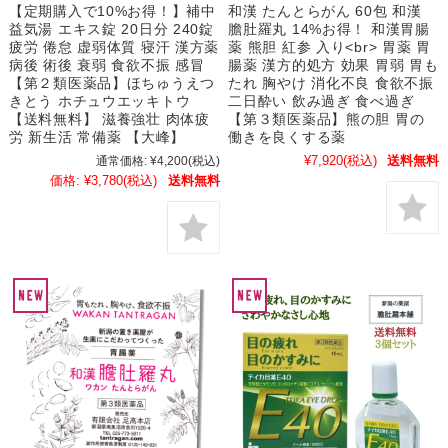
【定期購入で10%お得！】補中
和漢 たんとらがん 60包 和漢
益気湯 エキス錠 20日分 240錠
膽肚羅丸 14%お得！ 和漢胃腸
疲労 倦怠 虚弱体質 寝汗 漢方薬
薬 熊胆 紅参 入り<br> 胃薬 胃
病後 術後 衰弱 食欲不振 感冒
腸薬 漢方的処方 効果 胃弱 胃も
【第２類医薬品】ほちゅうえつ
たれ 胸やけ 消化不良 食欲不振
きとう ホチュウエッキトウ
二日酔い 飲み過ぎ 食べ過ぎ
【送料無料】 滋養強壮 肉体疲
【第３類医薬品】熊の胆 胃の
労 新生活 常備薬 【大峰】
働きを良くする薬
¥7,920
(税込)
送料無料
通常価格:
¥4,200
(税込)
価格:
¥3,780
(税込)
送料無料