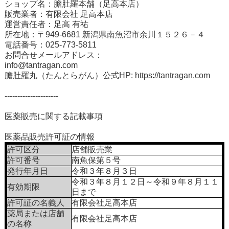
ショップ名：膽肚羅本舗（足高本店）
販売業者：有限会社 足高本店
運営責任者：足高 有祐
所在地：〒949-6681 新潟県南魚沼市余川１５２６－４
電話番号：025-773-5811
お問合せメールアドレス：
info@tantragan.com
膽肚羅丸（たんとらがん）公式HP:
https://tantragan.com
---------------------
医薬販売に関する記載事項
医薬品販売許可証の情報
許可区分
店舗販売業
許可番号
南魚保第５号
発行年月日
令和３年８月３日
令和３年８月１２日～令和９年８月１１
有効期限
日まで
許可証の名義人
有限会社足高本店
薬局または店舗
有限会社足高本店
の名称