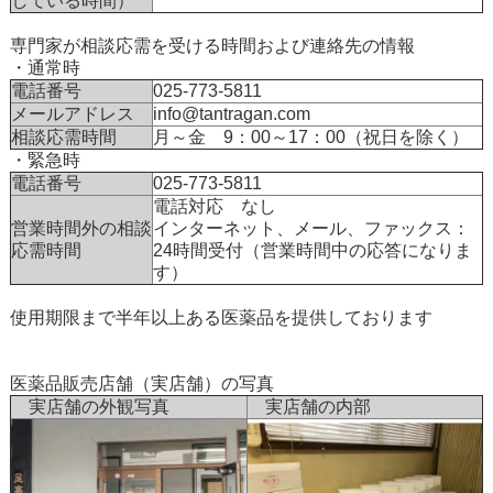
している時間）
専門家が相談応需を受ける時間および連絡先の情報
・通常時
電話番号
025-773-5811
メールアドレス
info@tantragan.com
相談応需時間
月～金 9：00～17：00（祝日を除く）
・緊急時
電話番号
025-773-5811
電話対応 なし
営業時間外の相談
インターネット、メール、ファックス：
応需時間
24時間受付（営業時間中の応答になりま
す）
使用期限まで半年以上ある医薬品を提供しております
医薬品販売店舗（実店舗）の写真
実店舗の外観写真
実店舗の内部