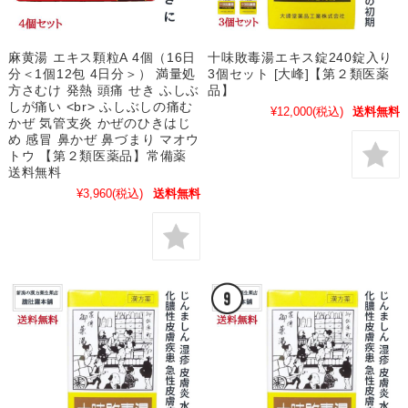
麻黄湯 エキス顆粒A 4個（16日
十味敗毒湯エキス錠240錠入り
分＜1個12包 4日分＞） 満量処
3個セット [大峰]【第２類医薬
方さむけ 発熱 頭痛 せき ふしぶ
品】
しが痛い <br> ふしぶしの痛む
¥12,000
(税込)
送料無料
かぜ 気管支炎 かぜのひきはじ
め 感冒 鼻かぜ 鼻づまり マオウ
トウ 【第２類医薬品】常備薬
送料無料
¥3,960
(税込)
送料無料