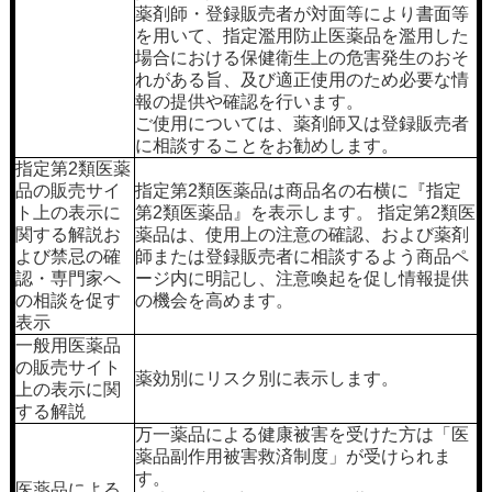
薬剤師・登録販売者が対面等により書面等
を用いて、指定濫用防止医薬品を濫用した
場合における保健衛生上の危害発生のおそ
れがある旨、及び適正使用のため必要な情
報の提供や確認を行います。
ご使用については、薬剤師又は登録販売者
に相談することをお勧めします。
指定第2類医薬
品の販売サイ
指定第2類医薬品は商品名の右横に『指定
ト上の表示に
第2類医薬品』を表示します。 指定第2類医
関する解説お
薬品は、使用上の注意の確認、および薬剤
よび禁忌の確
師または登録販売者に相談するよう商品ペ
認・専門家へ
ージ内に明記し、注意喚起を促し情報提供
の相談を促す
の機会を高めます。
表示
一般用医薬品
の販売サイト
薬効別にリスク別に表示します。
上の表示に関
する解説
万一薬品による健康被害を受けた方は「医
薬品副作用被害救済制度」が受けられま
す。
医薬品による