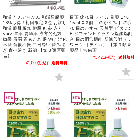
和漢 たんとらがん 和漢胃腸薬
目薬 疲れ目 テイカ 目薬 E40
18%お得！初回限定 8包 お試し
15ml X 3個 目のかゆみ 目の疲
和漢 膽肚羅丸 熊胆 紅参 入り
れ 目のかすみ 天然型 ビタミン
<br> 胃薬 胃腸薬 漢方的処方
E ジフェンヒドラミン塩酸塩配
効果 胃弱 胃もたれ 胸やけ 消化
合 目の調節機能 新陳代謝 テレ
不良 食欲不振 二日酔い 飲み過
ワーク ［テイカ］ 【第３類医
ぎ 食べ過ぎ 新潟 【第３類医薬
薬品】常備薬
品】
¥3,421
(税込)
送料無料
¥1,000
(税込)
送料無料