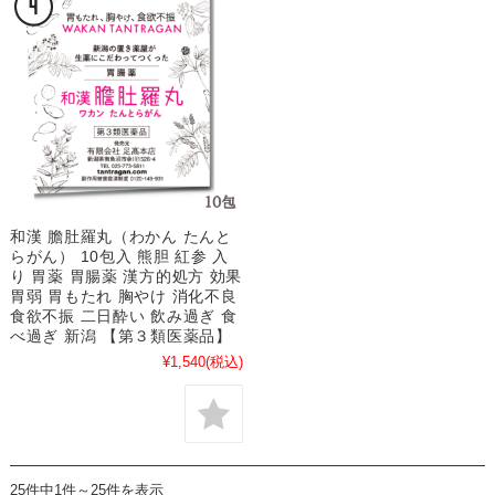
和漢 膽肚羅丸（わかん たんと
らがん） 10包入 熊胆 紅参 入
り 胃薬 胃腸薬 漢方的処方 効果
胃弱 胃もたれ 胸やけ 消化不良
食欲不振 二日酔い 飲み過ぎ 食
べ過ぎ 新潟 【第３類医薬品】
¥1,540
(税込)
25件中1件～25件を表示