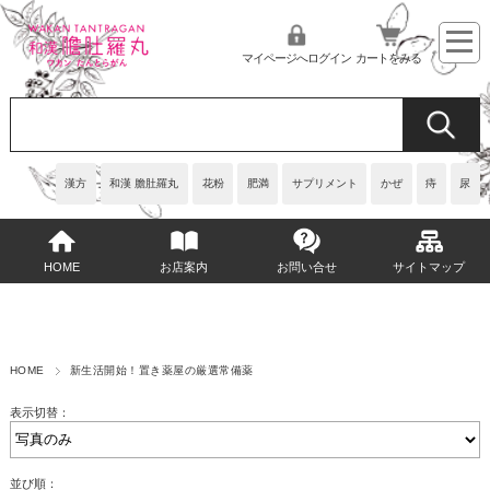
マイページへログイン
カートをみる
漢方
和漢 膽肚羅丸
花粉
肥満
サプリメント
かぜ
痔
尿
HOME
お店案内
お問い合せ
サイトマップ
HOME
新生活開始！置き薬屋の厳選常備薬
表示切替：
並び順：