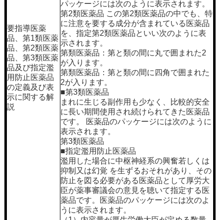
パッケージには次のように表示されます。
第2類医薬品 この第2類医薬品の中でも、特
に注意を要する成分が含まれている医薬品
要指導医薬
を、指定第2類医薬品といい次のように表
品、第1類医薬
示されます。
品、第2類医薬
第類医薬品：第と類の間に丸で囲まれた2
品、第3類医薬
が入ります。
品及び指定濫
第類医薬品：第と類の間に四角で囲まれた
用防止医薬品
2が入ります。
の定義及び表
■第3類医薬品
示に関する解
まれに生じる副作用も少なく、比較的安全
説
に長い期間使用され続けられてきた医薬品
です。 医薬品のパッケージには次のように
表示されます。
第3類医薬品
■指定濫用防止医薬品
濫用した場合に中枢神経系の興奮若しくは
抑制又は幻覚 を生ずるおそれがあり、その
防止を図る必要がある医薬品として厚労大
臣が薬事審議会の意見を聴いて指定する医
薬品です。医薬品のパッケージには次のよ
うに表示されます。
（1）内容量が厚生労働大臣が定める数量