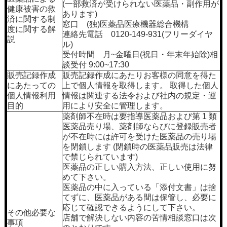
(一部救済が受けられない医薬品・副作用が
健康被害の救
あります)
済に関する制
窓口 (独)医薬品医療機器総合機構
度に関する解
連絡先電話 0120-149-931(フリーダイヤ
説
ル)
受付時間 月~金曜日(祝日・年末年始除)相
談受付 9:00~17:30
販売記録作成
販売記録作成にあたりお客様の同意を得た
にあたっての
上で個人情報を取得します。 取得した個人
個人情報利用
情報は関連する法令および社内の規定・運
目的
用により安全に管理します。
薬剤師不在時は要指導医薬品および第 1 類
医薬品売り場、薬剤師ならびに登録販売者
が不在時には許可を受けた医薬品の売り場
を閉鎖します (閉鎖時の医薬品販売は法律
で禁じられています)
医薬品の正しい購入方法、正しい使用に努
めて下さい。
医薬品の中に入っている「添付文書」は捨
てずに、医薬品がある間は保管し、必要に
応じて確認できるようにして下さい。
その他必要な
店舗で解決しない内容の苦情相談窓口は次
事項