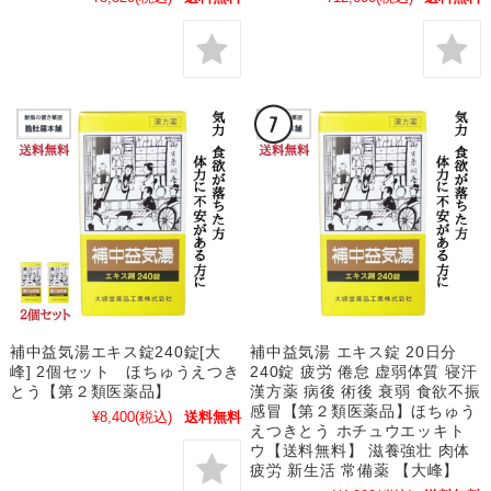
補中益気湯エキス錠240錠[大
補中益気湯 エキス錠 20日分
峰] 2個セット ほちゅうえつき
240錠 疲労 倦怠 虚弱体質 寝汗
とう【第２類医薬品】
漢方薬 病後 術後 衰弱 食欲不振
感冒【第２類医薬品】ほちゅう
¥8,400
(税込)
送料無料
えつきとう ホチュウエッキト
ウ【送料無料】 滋養強壮 肉体
疲労 新生活 常備薬 【大峰】