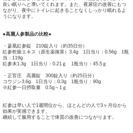
良い眠りへと導いてくれます。また、夜尿症の改善にもつ
ながり、夜中にトイレに起きることなくしっかり眠れるよ
うになります。
●高麗人参製品の比較●
・蔘凰紅参錠 210錠入り（約35日分）
紅参乾燥エキス（原生薬換算）3.4g 1日当り：0.56g 1瓶
当：119g
紅参末1.3g 1日当り：0.21ｇ 1瓶当り：45.5ｇ
・正官庄 高麗錠 300錠入り（約25日分）
コウジン3.6g 1日当り：0.3g 1瓶当り：90g
※紅参一日摂取量 0.5g～1ｇ
紅参は早い人で1週間位から、ほとんどの人で3ヶ月位から
効果が実感できます。
継続して服用することで体質の改善につながります。