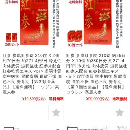
紅参 参凰紅参錠 210錠 X 2個
紅参 参凰紅参錠 210錠 約35日
約70日分 約271.4円/日 冷え性
分 X 10個 約350日分 約271.4
肉体疲労 滋養強壮 紅参末配合
円/日 冷え性 肉体疲労 滋養強壮
紅参乾燥エキス <br> 虚弱体質
紅参末配合 紅参乾燥エキス
病中病後 胃腸虚弱 食欲不振 血
<br> 虚弱体質 病中病後 胃腸虚
色不良 発育期【第３類医薬
弱 食欲不振 血色不良 発育期
品】【送料無料】コウジン 高
【第３類医薬品】【送料無料】
麗人参
コウジン 高麗人参
¥19,500
(税込)
送料無料
¥90,000
(税込)
送料無料