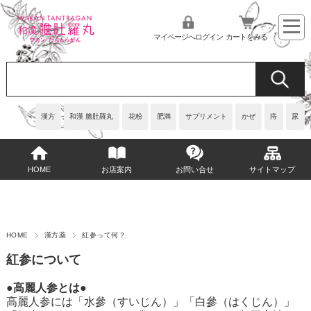
マイページへログイン
カートをみる
漢方
和漢 膽肚羅丸
花粉
肥満
サプリメント
かぜ
痔
尿
HOME
お店案内
お問い合せ
サイトマップ
HOME
漢方薬
紅参って何？
紅参について
●高麗人参とは●
高麗人参には「水參（すいじん）」「白參（はくじん）」