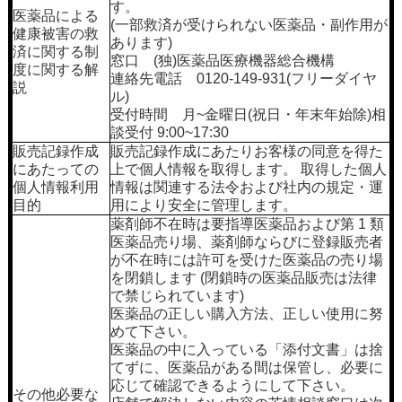
す。
医薬品による
(一部救済が受けられない医薬品・副作用が
健康被害の救
あります)
済に関する制
窓口 (独)医薬品医療機器総合機構
度に関する解
連絡先電話 0120-149-931(フリーダイヤ
説
ル)
受付時間 月~金曜日(祝日・年末年始除)相
談受付 9:00~17:30
販売記録作成
販売記録作成にあたりお客様の同意を得た
にあたっての
上で個人情報を取得します。 取得した個人
個人情報利用
情報は関連する法令および社内の規定・運
目的
用により安全に管理します。
薬剤師不在時は要指導医薬品および第 1 類
医薬品売り場、薬剤師ならびに登録販売者
が不在時には許可を受けた医薬品の売り場
を閉鎖します (閉鎖時の医薬品販売は法律
で禁じられています)
医薬品の正しい購入方法、正しい使用に努
めて下さい。
医薬品の中に入っている「添付文書」は捨
てずに、医薬品がある間は保管し、必要に
応じて確認できるようにして下さい。
その他必要な