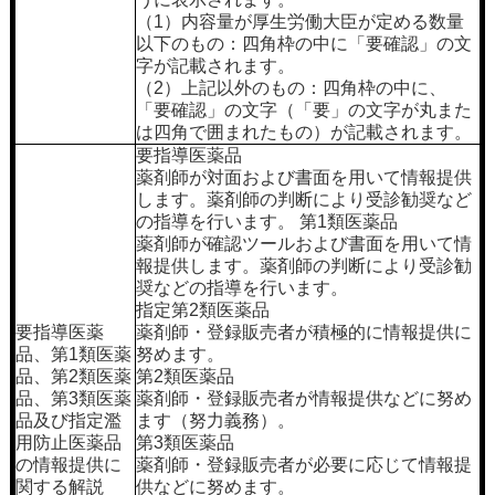
（1）内容量が厚生労働大臣が定める数量
以下のもの：四角枠の中に「要確認」の文
字が記載されます。
（2）上記以外のもの：四角枠の中に、
「要確認」の文字（「要」の文字が丸また
は四角で囲まれたもの）が記載されます。
要指導医薬品
薬剤師が対面および書面を用いて情報提供
します。薬剤師の判断により受診勧奨など
の指導を行います。 第1類医薬品
薬剤師が確認ツールおよび書面を用いて情
報提供します。薬剤師の判断により受診勧
奨などの指導を行います。
指定第2類医薬品
要指導医薬
薬剤師・登録販売者が積極的に情報提供に
品、第1類医薬
努めます。
品、第2類医薬
第2類医薬品
品、第3類医薬
薬剤師・登録販売者が情報提供などに努め
品及び指定濫
ます（努力義務）。
用防止医薬品
第3類医薬品
の情報提供に
薬剤師・登録販売者が必要に応じて情報提
関する解説
供などに努めます。