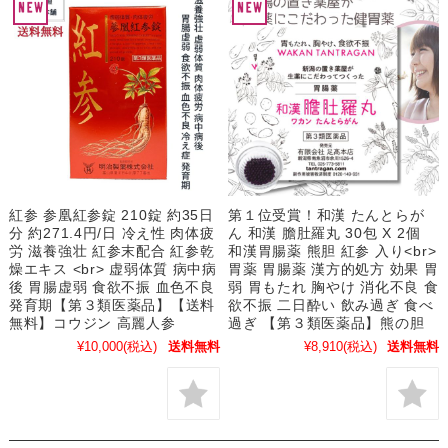
紅参 参凰紅参錠 210錠 約35日
第１位受賞！和漢 たんとらが
分 約271.4円/日 冷え性 肉体疲
ん 和漢 膽肚羅丸 30包 X 2個
労 滋養強壮 紅参末配合 紅参乾
和漢胃腸薬 熊胆 紅参 入り<br>
燥エキス <br> 虚弱体質 病中病
胃薬 胃腸薬 漢方的処方 効果 胃
後 胃腸虚弱 食欲不振 血色不良
弱 胃もたれ 胸やけ 消化不良 食
発育期【第３類医薬品】【送料
欲不振 二日酔い 飲み過ぎ 食べ
無料】コウジン 高麗人参
過ぎ 【第３類医薬品】熊の胆
¥10,000
(税込)
送料無料
¥8,910
(税込)
送料無料