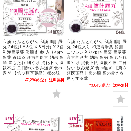
和漢 たんとらがん 和漢 膽肚羅
和漢 たんとらがん 和漢 膽肚羅
丸 24包(1日3包 X 8日分) X 2個
丸 24包入り 和漢胃腸薬 熊胆
和漢胃腸薬 熊胆 紅参 入り<br>
コウジン入り<br> 胃薬 胃腸薬
胃薬 胃腸薬 漢方的処方 効果 胃
漢方的処方 効果 胃弱 胃もたれ
弱 胃もたれ 胸やけ 消化不良 食
胸やけ 消化不良 食欲不振 二日
欲不振 二日酔い 飲み過ぎ 食べ
酔い 飲み過ぎ 食べ過ぎ 【第３
過ぎ 【第３類医薬品】熊の胆
類医薬品】熊の胆 胃の働きを
良くする薬
¥7,286
(税込)
送料無料
¥3,643
(税込)
送料無料