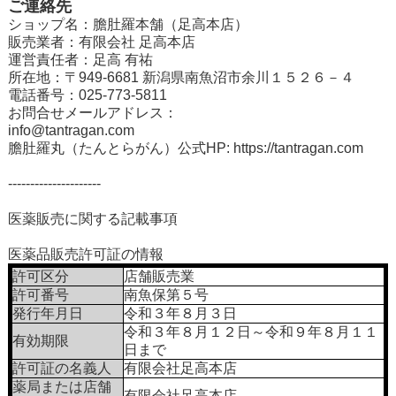
ご連絡先
ショップ名：膽肚羅本舗（足高本店）
販売業者：有限会社 足高本店
運営責任者：足高 有祐
所在地：〒949-6681 新潟県南魚沼市余川１５２６－４
電話番号：025-773-5811
お問合せメールアドレス：
info@tantragan.com
膽肚羅丸（たんとらがん）公式HP:
https://tantragan.com
---------------------
医薬販売に関する記載事項
医薬品販売許可証の情報
許可区分
店舗販売業
許可番号
南魚保第５号
発行年月日
令和３年８月３日
令和３年８月１２日～令和９年８月１１
有効期限
日まで
許可証の名義人
有限会社足高本店
薬局または店舗
有限会社足高本店