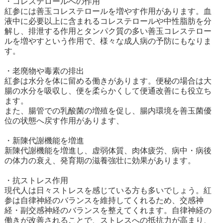
・コレステロールへの作用
紅参には善玉コレステロールを増やす作用があります。血
液中に必要以上に含まれるコレステロールや中性脂肪を分
解し、排泄する作用とタンパク質の多い善玉コレステロー
ルを増やすという作用で、様々な成人病の予防にもなりま
す。
・老廃物や毒素の排出
紅参は水分を体に留める働きがあります。便秘の場合は大
腸の水分を吸収し、便を柔らかくして便通改善にも役立ち
ます。
また、腸管での乳酸菌の増殖を促し、腸内環境を善玉菌優
位の状態へ戻す作用があります、
・新陳代謝機能を増進
新陳代謝機能を増進し、虚弱体質、肉体疲労、病中・病後
の体力の衰え、発育期の滋養強壮に効果があります。
・抗ストレス作用
現代人は日々ストレスを感じている方も多いでしょう。紅
参は自律神経のバランスを維持してくれるため、交感神
経・副交感神経のバランスを整えてくれます。自律神経の
働きが改善されることで、ストレスへの抵抗力が高まり、