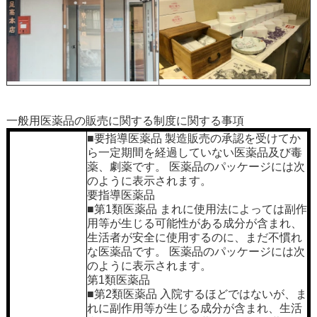
一般用医薬品の販売に関する制度に関する事項
■要指導医薬品 製造販売の承認を受けてか
ら一定期間を経過していない医薬品及び毒
薬、劇薬です。 医薬品のパッケージには次
のように表示されます。
要指導医薬品
■第1類医薬品 まれに使用法によっては副作
用等が生じる可能性がある成分が含まれ、
生活者が安全に使用するのに、まだ不慣れ
な医薬品です。 医薬品のパッケージには次
のように表示されます。
第1類医薬品
■第2類医薬品 入院するほどではないが、ま
れに副作用等が生じる成分が含まれ、生活