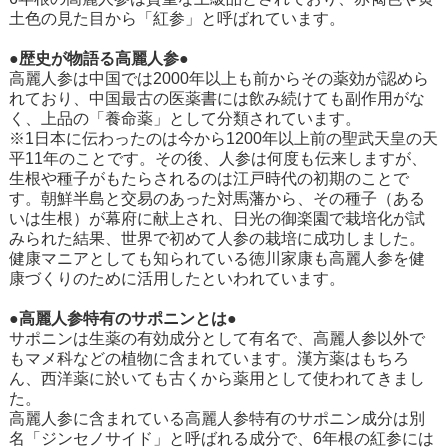
土色の見た目から「紅参」と呼ばれています。
●歴史が物語る高麗人参●
高麗人参は中国では2000年以上も前からその薬効が認めら
れており、中国最古の医薬書には飲み続けても副作用がな
く、上品の「養命薬」として分類されています。
※1日本に伝わったのは今から1200年以上前の聖武天皇の天
平11年のことです。その後、人参は何度も伝来しますが、
生根や種子がもたらされるのは江戸時代の初期のことで
す。朝鮮半島と交易のあった対馬藩から、その種子（ある
いは生根）が幕府に献上され、日光の御楽園で栽培化が試
みられた結果、世界で初めて人参の栽培に成功しました。
健康マニアとしても知られている徳川家康も高麗人参を健
康づくりのために活用したといわれています。
●高麗人参特有のサポニンとは●
サポニンは生薬の有効成分として有名で、高麗人参以外で
もマメ科などの植物に含まれています。漢方薬はもちろ
ん、西洋薬に於いても古くから薬用として使われてきまし
た。
高麗人参に含まれている高麗人参特有のサポニン成分は別
名「ジンセノサイド」と呼ばれる成分で、6年根の紅参には