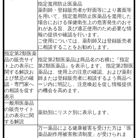
指定濫用防止医薬品
薬剤師・登録販売者が対面等により書面等
を用いて、指定濫用防止医薬品を濫用した
場合における保健衛生上の危害発生のおそ
れがある旨、及び適正使用のため必要な情
報の提供や確認を行います。
ご使用については、薬剤師又は登録販売者
に相談することをお勧めします。
指定第2類医薬
品の販売サイ
指定第2類医薬品は商品名の右横に『指定
ト上の表示に
第2類医薬品』を表示します。 指定第2類医
関する解説お
薬品は、使用上の注意の確認、および薬剤
よび禁忌の確
師または登録販売者に相談するよう商品ペ
認・専門家へ
ージ内に明記し、注意喚起を促し情報提供
の相談を促す
の機会を高めます。
表示
一般用医薬品
の販売サイト
薬効別にリスク別に表示します。
上の表示に関
する解説
万一薬品による健康被害を受けた方は「医
薬品副作用被害救済制度」が受けられま