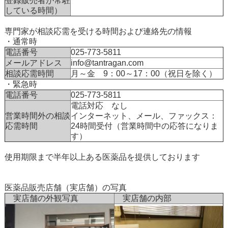
登録販売者が常駐
している時間）
専門家が相談応需を受ける時間および連絡先の情報
・通常時
電話番号
025-773-5811
メールアドレス
info@tantragan.com
相談応需時間
月～金 9：00～17：00（祝日を除く）
・緊急時
電話番号
025-773-5811
電話対応 なし
営業時間外の相談
インターネット、メール、ファックス：
応需時間
24時間受付（営業時間中の応答になりま
す）
使用期限まで半年以上ある医薬品を提供しております
医薬品販売店舗（実店舗）の写真
実店舗の外観写真
実店舗の内部