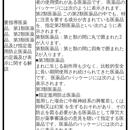
者の使用慣れがある医薬品です。 医薬品の
パッケージには次のように表示されます。
第2類医薬品 この第2類医薬品の中でも、特
に注意を要する成分が含まれている医薬品
要指導医薬
を、指定第2類医薬品といい次のように表
品、第1類医薬
示されます。
品、第2類医薬
第類医薬品：第と類の間に丸で囲まれた2
品、第3類医薬
が入ります。
品及び指定濫
第類医薬品：第と類の間に四角で囲まれた
用防止医薬品
2が入ります。
の定義及び表
■第3類医薬品
示に関する解
まれに生じる副作用も少なく、比較的安全
説
に長い期間使用され続けられてきた医薬品
です。 医薬品のパッケージには次のように
表示されます。
第3類医薬品
■指定濫用防止医薬品
濫用した場合に中枢神経系の興奮若しくは
抑制又は幻覚 を生ずるおそれがあり、その
防止を図る必要がある医薬品として厚労大
臣が薬事審議会の意見を聴いて指定する医
薬品です。医薬品のパッケージには次のよ
うに表示されます。