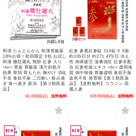
和漢 たんとらがん 和漢胃腸薬
紅参 参凰紅参錠 210錠 X 3個
18%お得！初回限定 8包 お試し
約105日分 約271.4円/日 冷え
和漢 膽肚羅丸 熊胆 紅参 入り
性 肉体疲労 滋養強壮 紅参末配
<br> 胃薬 胃腸薬 漢方的処方
合 紅参乾燥エキス <br> 虚弱体
効果 胃弱 胃もたれ 胸やけ 消化
質 病中病後 胃腸虚弱 食欲不振
不良 食欲不振 二日酔い 飲み過
血色不良 発育期【第３類医薬
ぎ 食べ過ぎ 新潟 【第３類医薬
品】【送料無料】コウジン 高
品】
麗人参
¥1,000
(税込)
送料無料
¥28,800
(税込)
送料無料