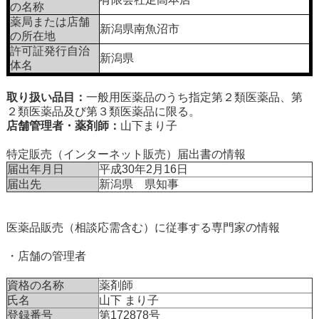
の名称
薬局または店舗
新潟県南魚沼市
の所在地
許可証発行自治
新潟県
体名
取り扱い品目：
一般用医薬品のうち指定第２類医薬品、第
２類医薬品及び第３類医薬品に限る。
店舗管理者・薬剤師：
山下まり子
特定販売（インターネット販売）届出書の情報
届出年月日
平成30年2月16日
届出先
新潟県 県知事
医薬品販売（相談応需含む）に従事する専門家の情報
・店舗の管理者
資格の名称
薬剤師
氏名
山下 まり子
登録番号
第172878号