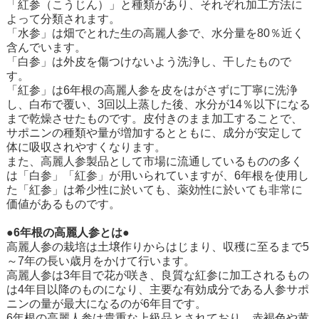
「紅参（こうじん）」と種類があり、それぞれ加工方法に
よって分類されます。
「水参」は畑でとれた生の高麗人参で、水分量を80％近く
含んでいます。
「白参」は外皮を傷つけないよう洗浄し、干したもので
す。
「紅参」は6年根の高麗人参を皮をはがさずに丁寧に洗浄
し、白布で覆い、3回以上蒸した後、水分が14％以下になる
まで乾燥させたものです。皮付きのまま加工することで、
サポニンの種類や量が増加するとともに、成分が安定して
体に吸収されやすくなります。
また、高麗人参製品として市場に流通しているものの多く
は「白参」「紅参」が用いられていますが、6年根を使用し
た「紅参」は希少性に於いても、薬効性に於いても非常に
価値があるものです。
●6年根の高麗人参とは●
高麗人参の栽培は土壌作りからはじまり、収穫に至るまで5
～7年の長い歳月をかけて行います。
高麗人参は3年目で花が咲き、良質な紅参に加工されるもの
は4年目以降のものになり、主要な有効成分である人参サポ
ニンの量が最大になるのが6年目です。
6年根の高麗人参は貴重な上級品とされており、赤褐色や黄