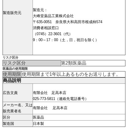
製造元：
製造販売元
大峰堂薬品工業株式会社
〒635-0051 奈良県大和高田市根成柿574
消費者相談窓口
（0745）22-3601（代）
9：00～17：00（土，日，祝日を除く）
リスク区分
リスク区分
第2類医薬品
医薬品の使用期限
使用期限
使用期限まで1年以上あるものをお送りします。
商品説明
広告文責
有限会社 足高本店
025-773-5811（連絡先電話番号）
メーカー名、又は
有限会社 足高本店
販売業者名
区分
医薬品
製造国
日本製