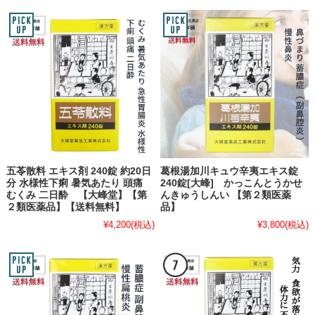
五苓散料 エキス剤 240錠 約20日
葛根湯加川キュウ辛夷エキス錠
分 水様性下痢 暑気あたり 頭痛
240錠[大峰] かっこんとうかせ
むくみ 二日酔 【大峰堂】【第
んきゅうしんい 【第２類医薬
２類医薬品】【送料無料】
品】
¥4,200
(税込)
¥3,800
(税込)