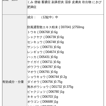
くみ 便秘 蓄膿症 副鼻腔炎 湿疹 皮膚炎 吹出物 にきび
肥満症
成分： （12錠中）中
防風通聖散エキス粉末 ( D07041 )2750mg
トウキ ( D06768 )0.6g
シャクヤク ( D06739 )0.6g
センキュウ ( D06748 )0.6g
サンシシ ( D06731 )0.6g
レンギョウ ( D04674 )0.6g
ハッカ ( D05431 )0.6g
ケイガイ ( D06711 )0.6g
ボウフウ ( D06787 )0.6g
マオウ ( D06791 )0.6g
ショウキョウ ( D06744 )0.2g
有効成分・分量
ダイオウ ( D06756 )0.75g
無水ボウショウ ( D01732 )0.375g
ビャクジュツ ( D06780 )1g
キキョウ ( D06703 )1g
オウゴン ( D06688 )1g