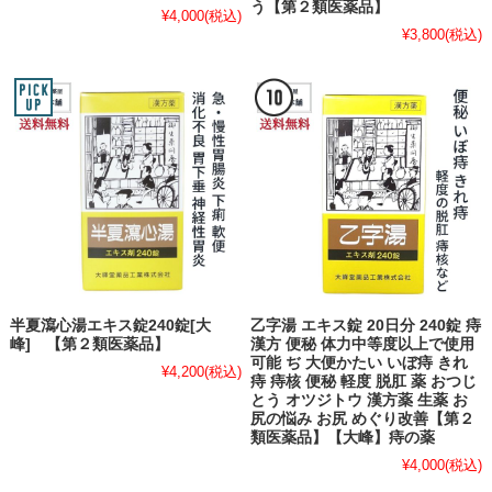
う【第２類医薬品】
¥4,000
(税込)
¥3,800
(税込)
半夏瀉心湯エキス錠240錠[大
乙字湯 エキス錠 20日分 240錠 痔
峰] 【第２類医薬品】
漢方 便秘 体力中等度以上で使用
可能 ぢ 大便かたい いぼ痔 きれ
¥4,200
(税込)
痔 痔核 便秘 軽度 脱肛 薬 おつじ
とう オツジトウ 漢方薬 生薬 お
尻の悩み お尻 めぐり改善【第２
類医薬品】【大峰】痔の薬
¥4,000
(税込)