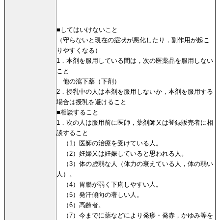
■してはいけないこと
（守らないと現在の症状が悪化したり，副作用が起こ
りやすくなる）
1．本剤を服用している間は，次の医薬品を服用しない
こと
他の瀉下薬（下剤）
2．授乳中の人は本剤を服用しないか，本剤を服用する
場合は授乳を避けること
■相談すること
1．次の人は服用前に医師，薬剤師又は登録販売者に相
談すること
（1）医師の治療を受けている人。
（2）妊婦又は妊娠していると思われる人。
（3）体の虚弱な人（体力の衰えている人，体の弱い
人）。
（4）胃腸が弱く下痢しやすい人。
（5）発汗傾向の著しい人。
（6）高齢者。
（7）今までに薬などにより発疹・発赤，かゆみ等を