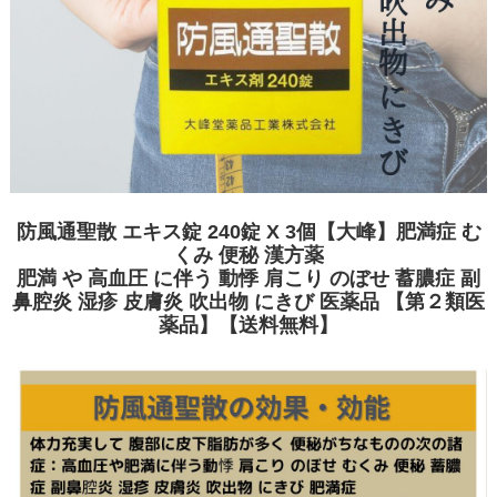
防風通聖散 エキス錠 240錠 X 3個【大峰】肥満症 む
くみ 便秘 漢方薬
肥満 や 高血圧 に伴う 動悸 肩こり のぼせ 蓄膿症 副
鼻腔炎 湿疹 皮膚炎 吹出物 にきび 医薬品 【第２類医
薬品】【送料無料】