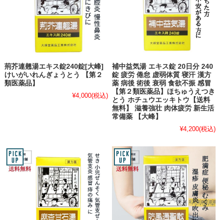
荊芥連翹湯エキス錠240錠[大峰]
補中益気湯 エキス錠 20日分 240
けいがいれんぎょうとう 【第２
錠 疲労 倦怠 虚弱体質 寝汗 漢方
類医薬品】
薬 病後 術後 衰弱 食欲不振 感冒
【第２類医薬品】ほちゅうえつき
¥4,000
(税込)
とう ホチュウエッキトウ【送料
無料】 滋養強壮 肉体疲労 新生活
常備薬 【大峰】
¥4,200
(税込)