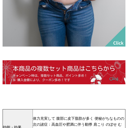
体力充実して 腹部に皮下脂肪が多く 便秘がちなものの
次の諸症：高血圧や肥満に伴う動悸 肩こり のぼせ む
効能・効果