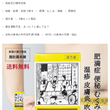
高血圧の随伴症状
効能・効果・症状で探す
肥満・むくみ・便秘
肥満症
漢方薬
3個セット商品
最近運動不足、太った？と感じてる？
女性の身体の年代別不調 特集
60代～の身体の不調・悩み