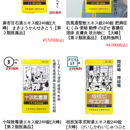
麻杏甘石湯エキス錠240錠[大
防風通聖散エキス錠240錠 肥満症
峰] まきょうかんせきとう【第
むくみ 便秘 動悸 のぼせ 蓄膿症
２類医薬品】
湿疹 皮膚炎 吹出物に 【大峰】
【第２類医薬品】【送料無料】
¥3,520
(税込)
¥4,000
(税込)
十味敗毒湯エキス錠240錠[大峰]
桂枝加苓朮附湯エキス錠240錠
【第２類医薬品】
[大峰] けいしかれいじゅつぶと