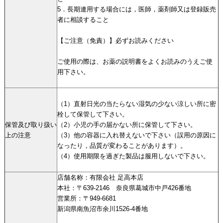
5．長期連用する場合には，医師，薬剤師又は登録販売
者に相談すること
【ご注意（免責）】必ずお読みください
ご使用の際は、お薬の説明書をよくお読みのうえご使
用下さい。
（1）直射日光の当たらない湿気の少ない涼しい所に密
栓して保管して下さい。
保管及び取り扱い
（2）小児の手の届かない所に保管して下さい。
上の注意
（3）他の容器に入れ替えないで下さい（誤用の原因に
なったり，品質が変わることがあります）。
（4）使用期限を過ぎた製品は服用しないで下さい。
店舗名称：有限会社 足高本店
本社：〒639-2146 奈良県葛城市中戸426番地
営業所：〒949-6681
新潟県南魚沼市余川1526-4番地