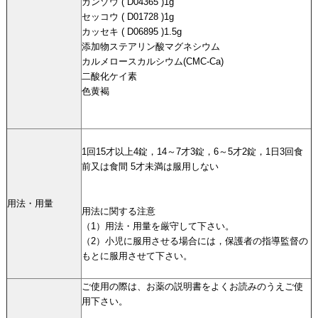
カンゾウ ( D04365 )1g
セッコウ ( D01728 )1g
カッセキ ( D06895 )1.5g
添加物ステアリン酸マグネシウム
カルメロースカルシウム(CMC-Ca)
二酸化ケイ素
色黄褐
1回15才以上4錠，14～7才3錠，6～5才2錠，1日3回食
前又は食間 5才未満は服用しない
用法・用量
用法に関する注意
（1）用法・用量を厳守して下さい。
（2）小児に服用させる場合には，保護者の指導監督の
もとに服用させて下さい。
ご使用の際は、お薬の説明書をよくお読みのうえご使
用下さい。