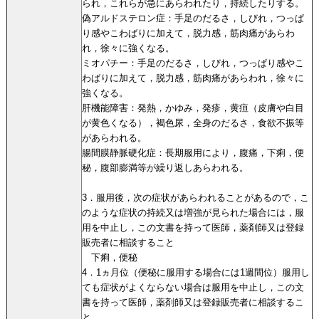
られ，これらが急にあらわれたり，持続したりする。
偽アルドステロン症：手足のだるさ，しびれ，つっぱ
り感やこわばりに加えて，脱力感，筋肉痛があらわ
れ，徐々に強くなる。
ミオパチー：手足のだるさ，しびれ，つっぱり感やこ
わばりに加えて，脱力感，筋肉痛があらわれ，徐々に
強くなる。
肝機能障害：発熱，かゆみ，発疹，黄疸（皮膚や白目
が黄色くなる），褐色尿，全身のだるさ，食欲不振等
があらわれる。
腸間膜静脈硬化症：長期服用により，腹痛，下痢，便
秘，腹部膨満等が繰り返しあらわれる。
3．服用後，次の症状があらわれることがあるので，こ
のような症状の持続又は増強が見られた場合には，服
用を中止し，この文書を持って医師，薬剤師又は登録
販売者に相談すること
下痢，便秘
4．1ヵ月位（便秘に服用する場合には1週間位）服用し
ても症状がよくならない場合は服用を中止し，この文
書を持って医師，薬剤師又は登録販売者に相談するこ
と