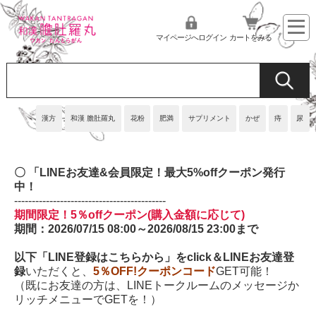
マイページへログイン
カートをみる
漢方
和漢 膽肚羅丸
花粉
肥満
サプリメント
かぜ
痔
尿
〇 「LINEお友達&会員限定！最大5%offクーポン
発行
中！
-------------------------------------------
期間限定！5％offクーポン(購入金額に応じて)
期間：2026/07/15 08:00～2026/08/15 23:00まで
以下「LINE登録はこちらから」をclick＆LINEお友達登
録
いただくと、
5％OFF!クーポンコード
GET可能！
（既にお友達の方は、LINEトークルームのメッセージか
リッチメニューでGETを！）