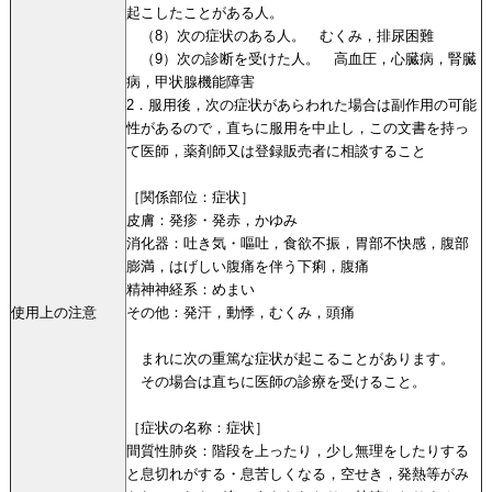
起こしたことがある人。
（8）次の症状のある人。 むくみ，排尿困難
（9）次の診断を受けた人。 高血圧，心臓病，腎臓
病，甲状腺機能障害
2．服用後，次の症状があらわれた場合は副作用の可能
性があるので，直ちに服用を中止し，この文書を持っ
て医師，薬剤師又は登録販売者に相談すること
［関係部位：症状］
皮膚：発疹・発赤，かゆみ
消化器：吐き気・嘔吐，食欲不振，胃部不快感，腹部
膨満，はげしい腹痛を伴う下痢，腹痛
精神神経系：めまい
使用上の注意
その他：発汗，動悸，むくみ，頭痛
まれに次の重篤な症状が起こることがあります。
その場合は直ちに医師の診療を受けること。
［症状の名称：症状］
間質性肺炎：階段を上ったり，少し無理をしたりする
と息切れがする・息苦しくなる，空せき，発熱等がみ