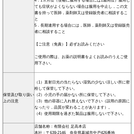
4．1ヵ月位（便秘に服用する場合には1週間位）服用し
ても症状がよくならない場合は服用を中止し，この文
書を持って医師，薬剤師又は登録販売者に相談するこ
と
5．長期連用する場合には，医師，薬剤師又は登録販売
者に相談すること
【ご注意（免責）】必ずお読みください
ご使用の際は、お薬の説明書をよくお読みのうえご使
用下さい。
（1）直射日光の当たらない湿気の少ない涼しい所に密
栓して保管して下さい。
保管及び取り扱い
（2）小児の手の届かない所に保管して下さい。
上の注意
（3）他の容器に入れ替えないで下さい（誤用の原因に
なったり，品質が変わることがあります）。
（4）使用期限を過ぎた製品は服用しないで下さい。
店舗名称：有限会社 足高本店
本社：〒639-2146 奈良県葛城市中戸426番地