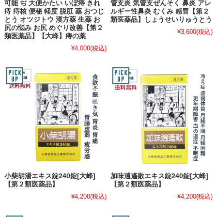
可能 ぢ 大便かたい いぼ痔 きれ
管支炎 気管支ぜんそく 鼻炎 アレ
痔 痔核 便秘 軽度 脱肛 薬 おつじ
ルギー性鼻炎 むくみ 感冒【第２
とう オツジトウ 漢方薬 生薬 お
類医薬品】しょうせいりゅうとう
尻の悩み お尻 めぐり改善【第２
¥3,600
(税込)
類医薬品】【大峰】痔の薬
¥4,000
(税込)
小柴胡湯エキス錠240錠[大峰]
加味逍遙散エキス錠240錠[大峰]
【第２類医薬品】
【第２類医薬品】
¥4,200
(税込)
¥4,200
(税込)