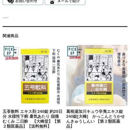
-----
関連商品
五苓散料 エキス剤 240錠 約20日
葛根湯加川キュウ辛夷エキス錠
分 水様性下痢 暑気あたり 頭痛
240錠[大峰] かっこんとうかせ
むくみ 二日酔 【大峰堂】【第
んきゅうしんい 【第２類医薬
２類医薬品】【送料無料】
品】