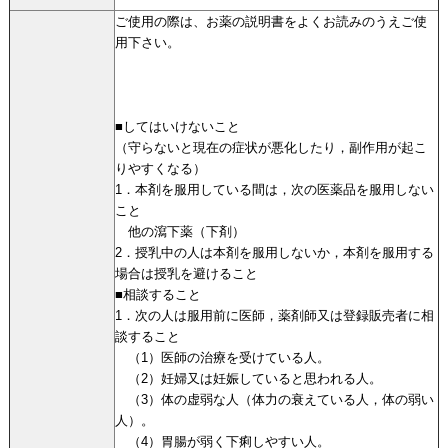
ご使用の際は、お薬の説明書をよくお読みのうえご使
用下さい。
■してはいけないこと
（守らないと現在の症状が悪化したり，副作用が起こ
りやすくなる）
1．本剤を服用している間は，次の医薬品を服用しない
こと
他の瀉下薬（下剤）
2．授乳中の人は本剤を服用しないか，本剤を服用する
場合は授乳を避けること
■相談すること
1．次の人は服用前に医師，薬剤師又は登録販売者に相
談すること
（1）医師の治療を受けている人。
（2）妊婦又は妊娠していると思われる人。
（3）体の虚弱な人（体力の衰えている人，体の弱い
人）。
（4）胃腸が弱く下痢しやすい人。