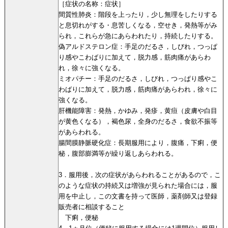
［症状の名称：症状］
間質性肺炎：階段を上ったり，少し無理をしたりする
と息切れがする・息苦しくなる，空せき，発熱等がみ
られ，これらが急にあらわれたり，持続したりする。
偽アルドステロン症：手足のだるさ，しびれ，つっぱ
り感やこわばりに加えて，脱力感，筋肉痛があらわ
れ，徐々に強くなる。
ミオパチー：手足のだるさ，しびれ，つっぱり感やこ
わばりに加えて，脱力感，筋肉痛があらわれ，徐々に
強くなる。
肝機能障害：発熱，かゆみ，発疹，黄疸（皮膚や白目
が黄色くなる），褐色尿，全身のだるさ，食欲不振等
があらわれる。
腸間膜静脈硬化症：長期服用により，腹痛，下痢，便
秘，腹部膨満等が繰り返しあらわれる。
3．服用後，次の症状があらわれることがあるので，こ
のような症状の持続又は増強が見られた場合には，服
用を中止し，この文書を持って医師，薬剤師又は登録
販売者に相談すること
下痢，便秘