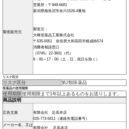
営業所：〒949-6681
新潟県南魚沼市余川1526-4番地
製造元：
製造販売元
大峰堂薬品工業株式会社
〒635-0051 奈良県大和高田市根成柿574
消費者相談窓口
（0745）22-3601（代）
9：00～17：00（土，日，祝日を除く）
リスク区分
リスク区分
第2類医薬品
医薬品の使用期限
使用期限
使用期限まで1年以上あるものをお送りします。
商品説明
広告文責
有限会社 足高本店
025-773-5811（連絡先電話番号）
メーカー名、又は
有限会社 足高本店