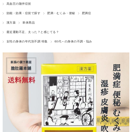
高血圧の随伴症状
効能・効果・症状で探す
肥満・むくみ・便秘
肥満症
漢方薬
単体商品
最近運動不足、太った？と感じてる？
女性の身体の年代別不調 特集
60代～の身体の不調・悩み