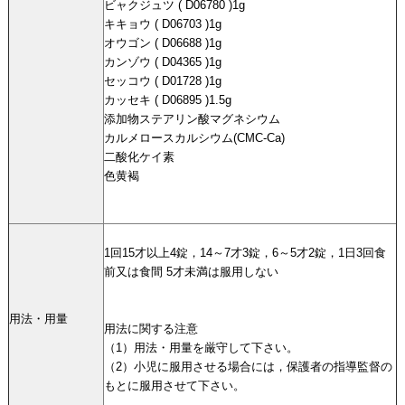
ビャクジュツ ( D06780 )1g
キキョウ ( D06703 )1g
オウゴン ( D06688 )1g
カンゾウ ( D04365 )1g
セッコウ ( D01728 )1g
カッセキ ( D06895 )1.5g
添加物ステアリン酸マグネシウム
カルメロースカルシウム(CMC-Ca)
二酸化ケイ素
色黄褐
1回15才以上4錠，14～7才3錠，6～5才2錠，1日3回食
前又は食間 5才未満は服用しない
用法・用量
用法に関する注意
（1）用法・用量を厳守して下さい。
（2）小児に服用させる場合には，保護者の指導監督の
もとに服用させて下さい。