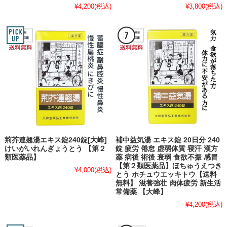
¥4,200
(税込)
¥3,800
(税込)
荊芥連翹湯エキス錠240錠[大峰]
補中益気湯 エキス錠 20日分 240
けいがいれんぎょうとう 【第２
錠 疲労 倦怠 虚弱体質 寝汗 漢方
類医薬品】
薬 病後 術後 衰弱 食欲不振 感冒
【第２類医薬品】ほちゅうえつき
¥4,000
(税込)
とう ホチュウエッキトウ【送料
無料】 滋養強壮 肉体疲労 新生活
常備薬 【大峰】
¥4,200
(税込)