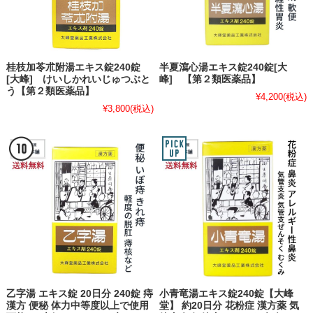
桂枝加苓朮附湯エキス錠240錠
半夏瀉心湯エキス錠240錠[大
[大峰] けいしかれいじゅつぶと
峰] 【第２類医薬品】
う【第２類医薬品】
¥4,200
(税込)
¥3,800
(税込)
乙字湯 エキス錠 20日分 240錠 痔
小青竜湯エキス錠240錠【大峰
漢方 便秘 体力中等度以上で使用
堂】 約20日分 花粉症 漢方薬 気