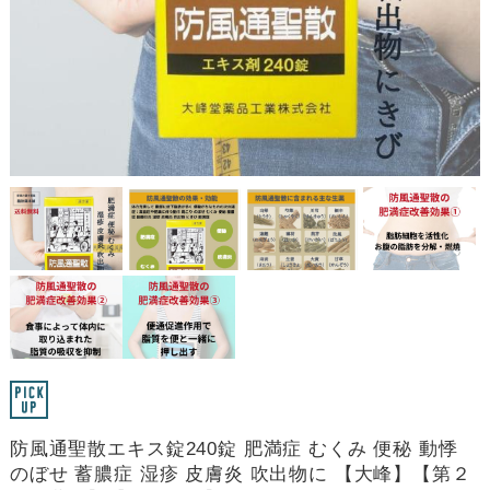
防風通聖散エキス錠240錠 肥満症 むくみ 便秘 動悸
のぼせ 蓄膿症 湿疹 皮膚炎 吹出物に 【大峰】【第２