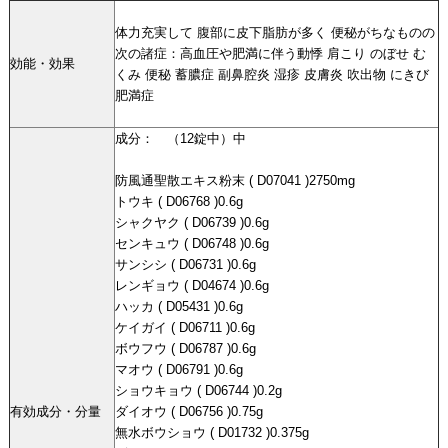
体力充実して 腹部に皮下脂肪が多く 便秘がちなものの
次の諸症：高血圧や肥満に伴う動悸 肩こり のぼせ む
効能・効果
くみ 便秘 蓄膿症 副鼻腔炎 湿疹 皮膚炎 吹出物 にきび
肥満症
成分： （12錠中）中
防風通聖散エキス粉末 ( D07041 )2750mg
トウキ ( D06768 )0.6g
シャクヤク ( D06739 )0.6g
センキュウ ( D06748 )0.6g
サンシシ ( D06731 )0.6g
レンギョウ ( D04674 )0.6g
ハッカ ( D05431 )0.6g
ケイガイ ( D06711 )0.6g
ボウフウ ( D06787 )0.6g
マオウ ( D06791 )0.6g
ショウキョウ ( D06744 )0.2g
有効成分・分量
ダイオウ ( D06756 )0.75g
無水ボウショウ ( D01732 )0.375g