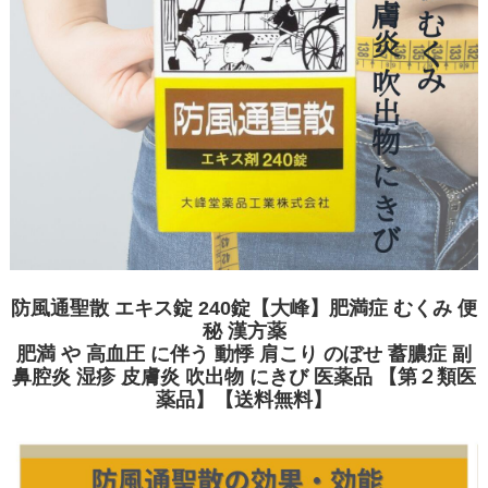
防風通聖散 エキス錠 240錠【大峰】肥満症 むくみ 便
秘 漢方薬
肥満 や 高血圧 に伴う 動悸 肩こり のぼせ 蓄膿症 副
鼻腔炎 湿疹 皮膚炎 吹出物 にきび 医薬品 【第２類医
薬品】【送料無料】