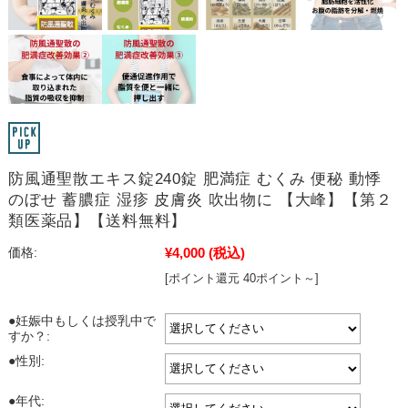
防風通聖散エキス錠240錠 肥満症 むくみ 便秘 動悸
のぼせ 蓄膿症 湿疹 皮膚炎 吹出物に 【大峰】【第２
類医薬品】【送料無料】
¥4,000
(税込)
価格:
[ポイント還元 40ポイント～]
●妊娠中もしくは授乳中で
すか？:
●性別:
●年代: