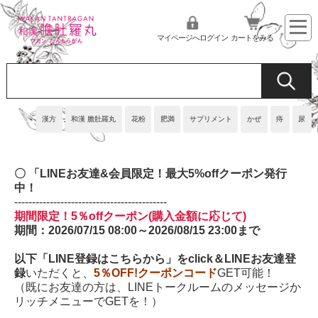
マイページへログイン
カートをみる
漢方
和漢 膽肚羅丸
花粉
肥満
サプリメント
かぜ
痔
尿
〇 「LINEお友達&会員限定！最大5%offクーポン
発行
中！
-------------------------------------------
期間限定！5％offクーポン(購入金額に応じて)
期間：2026/07/15 08:00～2026/08/15 23:00まで
以下「LINE登録はこちらから」をclick＆LINEお友達登
録
いただくと、
5％OFF!クーポンコード
GET可能！
（既にお友達の方は、LINEトークルームのメッセージか
リッチメニューでGETを！）