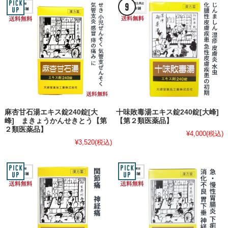
麻杏甘石湯エキス錠240錠[大
十味敗毒湯エキス錠240錠[大峰]
峰] まきょうかんせきとう【第
【第２類医薬品】
２類医薬品】
¥4,000
(税込)
¥3,520
(税込)