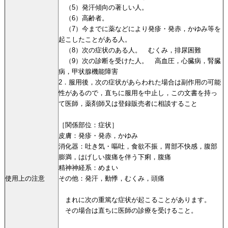
（5）発汗傾向の著しい人。
（6）高齢者。
（7）今までに薬などにより発疹・発赤，かゆみ等を
起こしたことがある人。
（8）次の症状のある人。 むくみ，排尿困難
（9）次の診断を受けた人。 高血圧，心臓病，腎臓
病，甲状腺機能障害
2．服用後，次の症状があらわれた場合は副作用の可能
性があるので，直ちに服用を中止し，この文書を持っ
て医師，薬剤師又は登録販売者に相談すること
［関係部位：症状］
皮膚：発疹・発赤，かゆみ
消化器：吐き気・嘔吐，食欲不振，胃部不快感，腹部
膨満，はげしい腹痛を伴う下痢，腹痛
精神神経系：めまい
使用上の注意
その他：発汗，動悸，むくみ，頭痛
まれに次の重篤な症状が起こることがあります。
その場合は直ちに医師の診療を受けること。