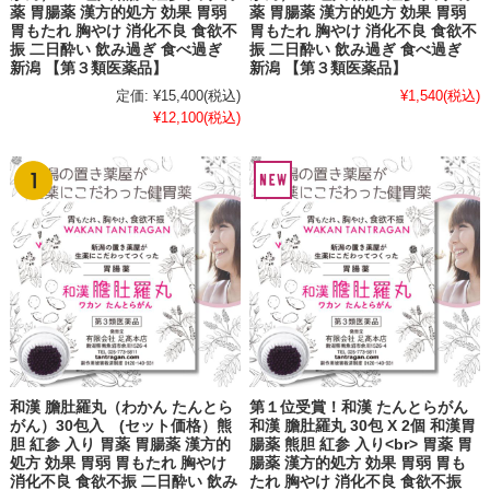
薬 胃腸薬 漢方的処方 効果 胃弱
薬 胃腸薬 漢方的処方 効果 胃弱
胃もたれ 胸やけ 消化不良 食欲不
胃もたれ 胸やけ 消化不良 食欲不
振 二日酔い 飲み過ぎ 食べ過ぎ
振 二日酔い 飲み過ぎ 食べ過ぎ
新潟 【第３類医薬品】
新潟 【第３類医薬品】
定価:
¥15,400
(税込)
¥1,540
(税込)
¥12,100
(税込)
和漢 膽肚羅丸（わかん たんとら
第１位受賞！和漢 たんとらがん
がん）30包入 (セット価格）熊
和漢 膽肚羅丸 30包 X 2個 和漢胃
胆 紅参 入り 胃薬 胃腸薬 漢方的
腸薬 熊胆 紅参 入り<br> 胃薬 胃
処方 効果 胃弱 胃もたれ 胸やけ
腸薬 漢方的処方 効果 胃弱 胃も
消化不良 食欲不振 二日酔い 飲み
たれ 胸やけ 消化不良 食欲不振