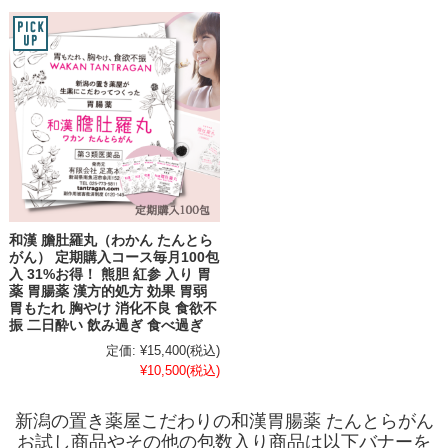
和漢 膽肚羅丸（わかん たんとら
がん） 定期購入コース毎月100包
入 31%お得！ 熊胆 紅参 入り 胃
薬 胃腸薬 漢方的処方 効果 胃弱
胃もたれ 胸やけ 消化不良 食欲不
振 二日酔い 飲み過ぎ 食べ過ぎ
定価:
¥15,400
(税込)
¥10,500
(税込)
新潟の置き薬屋こだわりの和漢胃腸薬 たんとらがん
お試し商品やその他の包数入り商品は以下バナーを