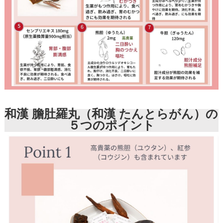
和漢 膽肚羅丸（和漢 たんとらがん）の
５つのポイント