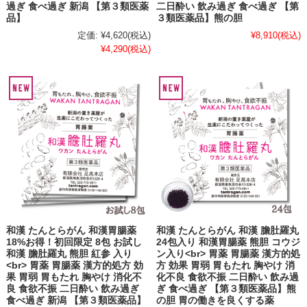
過ぎ 食べ過ぎ 新潟 【第３類医薬
二日酔い 飲み過ぎ 食べ過ぎ 【第
品】
３類医薬品】熊の胆
定価:
¥4,620
(税込)
¥8,910
(税込)
¥4,290
(税込)
和漢 たんとらがん 和漢胃腸薬
和漢 たんとらがん 和漢 膽肚羅丸
18%お得！初回限定 8包 お試し
24包入り 和漢胃腸薬 熊胆 コウジ
和漢 膽肚羅丸 熊胆 紅参 入り
ン入り<br> 胃薬 胃腸薬 漢方的処
<br> 胃薬 胃腸薬 漢方的処方 効
方 効果 胃弱 胃もたれ 胸やけ 消
果 胃弱 胃もたれ 胸やけ 消化不
化不良 食欲不振 二日酔い 飲み過
良 食欲不振 二日酔い 飲み過ぎ
ぎ 食べ過ぎ 【第３類医薬品】熊
食べ過ぎ 新潟 【第３類医薬品】
の胆 胃の働きを良くする薬