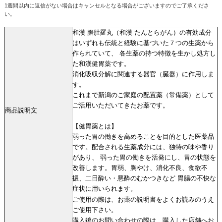
1週間以内に返信がない場合はキャンセルとなる場合がございますのでご了承くださ
い。
和漢 膽肚羅丸（和漢 たんとらがん）の有効成分
はいずれも伝統と経験に基づいた７つの生薬から
作られていて、 各生薬の持つ特徴を生かし処方し
た和漢健胃薬です。
消化吸収分解に関連する器官（臓器）に作用しま
す。
これまで新潟のご家庭の配置薬（常備薬）として
ご活用いただいてきたお薬です。
商品説明文
【健胃薬とは】
弱った胃の働きを高めることを目的とした医薬品
です。配合される生薬成分には、独特の味や香り
があり、 弱った胃の働きを活発にし、胃の状態を
改善します。胃弱、胸やけ、消化不良、食欲不
振、二日酔い・悪酔のむかつきなど 胃腸の不快な
症状に用いられます。
ご使用の際は、お薬の説明書をよくお読みのうえ
ご使用下さい。
購入後のお問い合わせの際は、購入した店舗へお