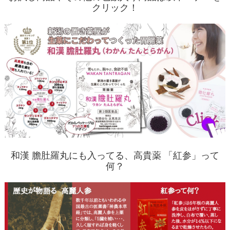
クリック！
和漢 膽肚羅丸にも入ってる、高貴薬 「紅参」って
何？