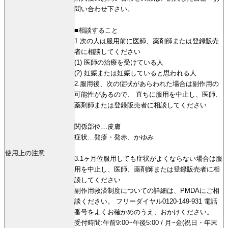
問い合わせ下さい。
■相談すること
1.次の人は服用前に医師、薬剤師または登録販売
者に相談してください
(1) 医師の治療を受けている人
(2) 妊娠または妊娠していると思われる人
2.服用後、次の症状があらわれた場合は副作用の
可能性があるので、 直ちに服用を中止し、医師、
薬剤師または登録販売者に相談してください
関係部位…皮膚
症状…発疹・発赤、かゆみ
使用上の注意
3.1ヶ月位服用しても症状がよくならない場合は服
用を中止し、医師、薬剤師または登録販売者に相
談してください
副作用救済制度についての詳細は、PMDAにご相
談ください。 フリーダイヤル0120-149-931 電話
番号をよくお確かめのうえ、おかけください。
受付時間:午前9:00~午後5:00 / 月~金(祝日・年末