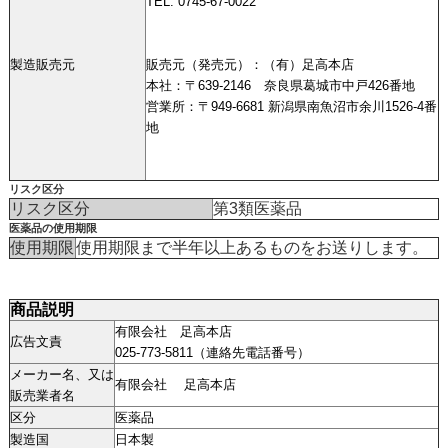
TEL: 0745-67-0022
製造販売元
販売元（発売元）：（有）足高本店
本社：〒639-2146 奈良県葛城市中戸426番地
営業所：〒949-6681 新潟県南魚沼市余川1526-4番
地
リスク区分
リスク区分
第3類医薬品
医薬品の使用期限
使用期限
使用期限まで半年以上あるものをお送りします。
商品説明
有限会社 足高本店
広告文責
025-773-5811（連絡先電話番号）
メーカー名、又は
有限会社 足高本店
販売業者名
区分
医薬品
製造国
日本製