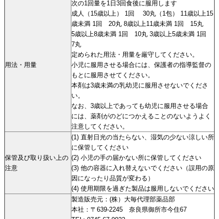
次の1回量を1日3回食後に服用します
成人（15歳以上） 1回 30丸（1包） 11歳以上15
歳未満 1回 20丸 8歳以上11歳未満 1回 15丸
5歳以上8歳未満 1回 10丸 3歳以上5歳未満 1回
7丸
定められた用法・用量を厳守してください。
用法・用量
小児に服用させる場合には、保護者の指導監督の
もとに服用させてください。
本剤は3歳未満の乳幼児に服用させないでくださ
い。
なお、3歳以上であっても幼児に服用させる場合
には、薬剤がのどにつかえることのないようよく
注意してください。
(1) 直射日光の当たらない、湿気の少ない涼しい所
に保管してください
保管及び取り扱い上の
(2) 小児の手の届かない所に保管してください
注意
(3) 他の容器に入れ替えないでください（誤用の原
因になったり品質が変わる）
(4) 使用期限を過ぎた製品は服用しないでください
製造販売元：(株）大毎代理部薬品部
本社：〒639-2245 奈良県御所市今住67