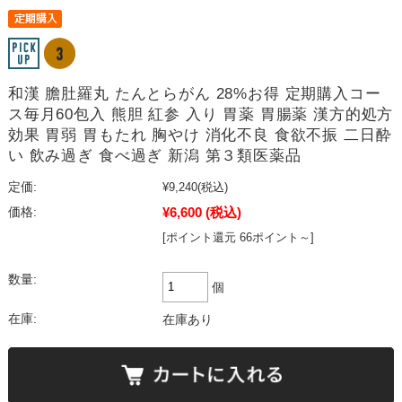
和漢 膽肚羅丸 たんとらがん 28%お得 定期購入コー
ス毎月60包入 熊胆 紅参 入り 胃薬 胃腸薬 漢方的処方
効果 胃弱 胃もたれ 胸やけ 消化不良 食欲不振 二日酔
い 飲み過ぎ 食べ過ぎ 新潟 第３類医薬品
定価:
¥9,240
(税込)
¥6,600
(税込)
価格:
[ポイント還元 66ポイント～]
数量:
個
在庫:
在庫あり