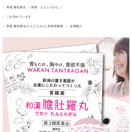
和漢 膽肚羅丸 ( 和漢 たんとらがん ）
これ売れています
和漢 膽肚羅丸(たんとらがん) 和漢胃腸薬
定期購入