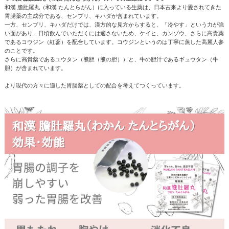
和漢 膽肚羅丸（和漢 たんとらがん）に入っている生薬は、日本古来より愛されてきた
胃腸薬の主成分である、センブリ、キハダが含まれています。
一方、センブリ、キハダだけでは、漢方的な見方からすると、「冷やす」という力が強
い面があり、日頃飲んでいただくには適さないため、ケイヒ、カンゾウ、さらに高貴薬
であるコウジン（紅蔘）を配合しています。コウジンというのは丁寧に蒸した高麗人参
のことです。
さらに高貴薬であるユウタン（熊胆（熊の胆））と、牛の胆汁であるギュウタン（牛
胆）が含まれています。
より現代の方々に適した胃腸薬としての配合を考えてつくっています。