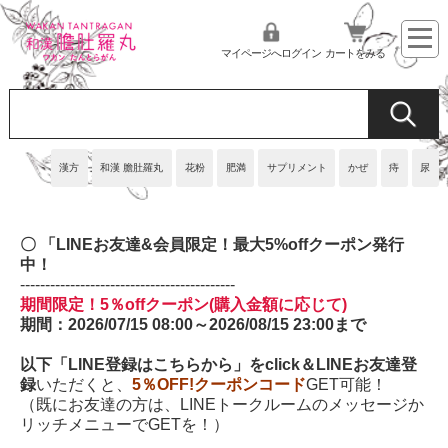
マイページへログイン
カートをみる
漢方
和漢 膽肚羅丸
花粉
肥満
サプリメント
かぜ
痔
尿
〇 「LINEお友達&会員限定！最大5%offクーポン
発行
中！
-------------------------------------------
期間限定！5％offクーポン(購入金額に応じて)
期間：2026/07/15 08:00～2026/08/15 23:00まで
以下「LINE登録はこちらから」をclick＆LINEお友達登
録
いただくと、
5％OFF!クーポンコード
GET可能！
（既にお友達の方は、LINEトークルームのメッセージか
リッチメニューでGETを！）