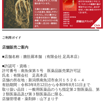
ご利用ガイド
店舗販売ご案内
■店舗名称：膽肚羅本舗 （有限会社 足高本店）
■許認可・資格：
許可番号：南魚保第５号 医薬品販売業許可証
氏名：有限会社 足高本店
店舗の所在地：新潟県南魚沼市余川１５２６－４
有効期間：令和3年8月12日から令和9年8月11日まで
取り扱い品目：一般用医薬品のうち指定第２類医薬品、第
２類医薬品及び第３類医薬品に限る。
店舗管理者・薬剤師：山下まり子