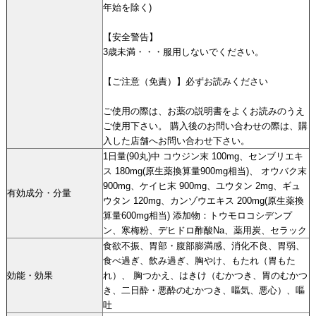
年始を除く)
【安全警告】
3歳未満・・・服用しないでください。
【ご注意（免責）】必ずお読みください
ご使用の際は、お薬の説明書をよくお読みのうえ
ご使用下さい。 購入後のお問い合わせの際は、購
入した店舗へお問い合わせ下さい。
1日量(90丸)中 コウジン末 100mg、センブリエキ
ス 180mg(原生薬換算量900mg相当)、 オウバク末
900mg、ケイヒ末 900mg、ユウタン 2mg、ギュ
有効成分・分量
ウタン 120mg、カンゾウエキス 200mg(原生薬換
算量600mg相当) 添加物：トウモロコシデンプ
ン、寒梅粉、デヒドロ酢酸Na、薬用炭、セラック
食欲不振、胃部・腹部膨満感、消化不良、胃弱、
食べ過ぎ、飲み過ぎ、胸やけ、もたれ（胃もた
効能・効果
れ）、 胸つかえ、はきけ（むかつき、胃のむかつ
き、二日酔・悪酔のむかつき、嘔気、悪心）、嘔
吐