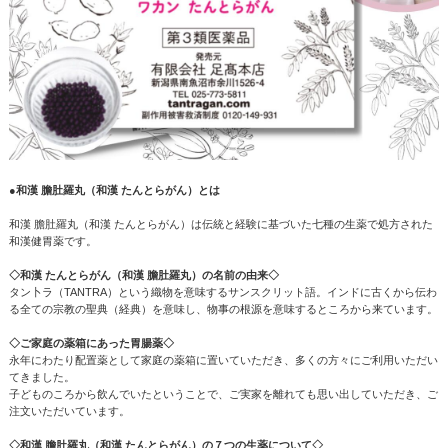
●和漢 膽肚羅丸（和漢 たんとらがん）とは
和漢 膽肚羅丸（和漢 たんとらがん）は伝統と経験に基づいた七種の生薬で処方された
和漢健胃薬です。
◇和漢 たんとらがん（和漢 膽肚羅丸）の名前の由来◇
タン卜ラ（TANTRA）という織物を意味するサンスクリット語。インドに古くから伝わ
る全ての宗教の聖典（経典）を意味し、物事の根源を意味するところから来ています。
◇ご家庭の薬箱にあった胃腸薬◇
永年にわたり配置薬として家庭の薬箱に置いていただき、多くの方々にご利用いただい
てきました。
子どものころから飲んでいたということで、ご実家を離れても思い出していただき、ご
注文いただいています。
◇和漢 膽肚羅丸（和漢 たんとらがん）の７つの生薬について◇