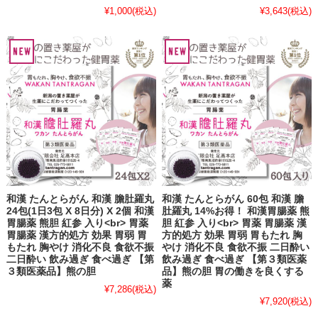
¥1,000
(税込)
¥3,643
(税込)
和漢 たんとらがん 和漢 膽肚羅丸
和漢 たんとらがん 60包 和漢 膽
24包(1日3包 X 8日分) X 2個 和漢
肚羅丸 14%お得！ 和漢胃腸薬 熊
胃腸薬 熊胆 紅参 入り<br> 胃薬
胆 紅参 入り<br> 胃薬 胃腸薬 漢
胃腸薬 漢方的処方 効果 胃弱 胃
方的処方 効果 胃弱 胃もたれ 胸
もたれ 胸やけ 消化不良 食欲不振
やけ 消化不良 食欲不振 二日酔い
二日酔い 飲み過ぎ 食べ過ぎ 【第
飲み過ぎ 食べ過ぎ 【第３類医薬
３類医薬品】熊の胆
品】熊の胆 胃の働きを良くする
薬
¥7,286
(税込)
¥7,920
(税込)