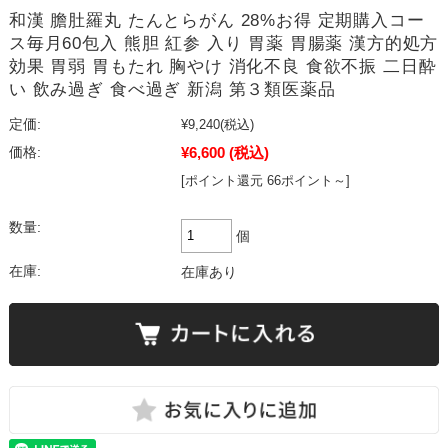
和漢 膽肚羅丸 たんとらがん 28%お得 定期購入コー
ス毎月60包入 熊胆 紅参 入り 胃薬 胃腸薬 漢方的処方
効果 胃弱 胃もたれ 胸やけ 消化不良 食欲不振 二日酔
い 飲み過ぎ 食べ過ぎ 新潟 第３類医薬品
定価:
¥9,240
(税込)
¥6,600
(税込)
価格:
[ポイント還元 66ポイント～]
数量:
個
在庫:
在庫あり