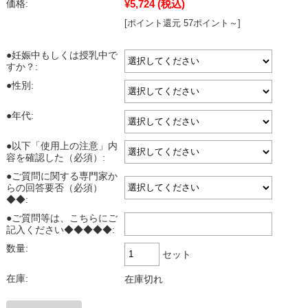
¥5,724
(税込)
価格:
[ポイント還元 57ポイント～]
●妊娠中もしくは授乳中で
すか？:
●性別:
●年代:
●以下「使用上の注意」内
容を確認した（必須）:
●ご質問に関する専門家か
らの回答要否（必須）
◆◆:
●ご質問等は、こちらにご
記入ください◆◆◆◆◆:
数量:
セット
在庫:
在庫切れ