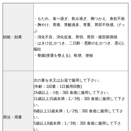
・もたれ、食べ過ぎ、飲み過ぎ、胸つかえ、食欲不振
・胸やけ、胃痛、胃酸過多、胃重、胃部不快感、げっ
ぷ
効能・効果
・消化不良、消化促進、胃弱、胃部・腹部膨満感
・はきけ(むかつき、二日酔・悪酔のむかつき、悪心)、
嘔吐
・整腸(便通を整える)、軟便、便秘
次の量を水又はお湯で服用して下さい。
(年齢：1回量：1日服用回数)
15歳以上：1包：3回 食後に服用して下さい。
11歳以上15歳未満：2／3包：3回 食後に服用して下さ
い。
8歳以上11歳未満：1／2包：3回 食後に服用して下さ
用法・用量
い。
5歳以上8歳未満：1／3包：3回 食後に服用して下さ
い。