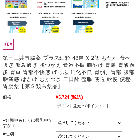
第一三共胃腸薬 プラス細粒 48包 X 2個 もたれ 食べ
過ぎ 飲み過ぎ 胸つかえ 食欲不振 胸やけ 胃痛 胃酸過
多 胃重 胃部不快感 げっぷ 消化不良 胃弱、胃部 腹部
膨満感 はきけ むかつき 二日酔 整腸 便通 軟便 便秘
胃腸薬【第２類医薬品】
¥5,724
(税込)
価格:
[ポイント還元 57ポイント～]
●妊娠中もしくは授乳中で
すか？:
●性別: