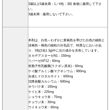
3歳以上5歳未満：1／4包：3回 食後に服用して下さ
い。
3歳未満：服用しないで下さい。
本剤は、白色～わずかに黄褐色を帯びた白色の細粒と
淡褐色～褐色の細粒の分包品で、特異なにおいがあ
り、3包(1包1.3g)中に次の成分を含有しています。
タカヂアスターゼN1：150mg
リパーゼAP12：60mg
有胞子性乳酸菌(ラクボン原末)：60mg
ケイ酸アルミン酸マグネシウム：900mg
合成ヒドロタルサイト：600mg
沈降炭酸カルシウム：600mg
オウバク末：105mg
ケイヒ末：225mg
ショウキョウ末：75mg
チョウジ末：30mg
ウイキョウ末：60mg