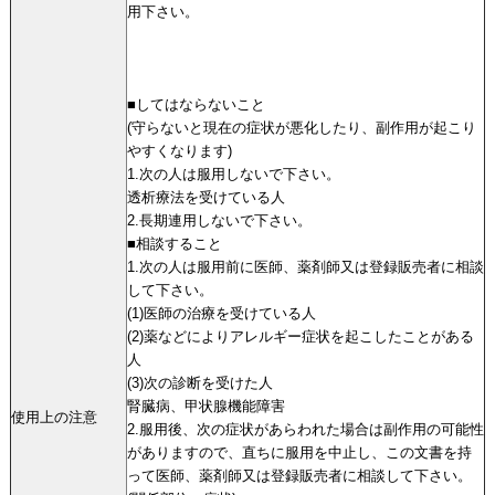
用下さい。
■してはならないこと
(守らないと現在の症状が悪化したり、副作用が起こり
やすくなります)
1.次の人は服用しないで下さい。
透析療法を受けている人
2.長期連用しないで下さい。
■相談すること
1.次の人は服用前に医師、薬剤師又は登録販売者に相談
して下さい。
(1)医師の治療を受けている人
(2)薬などによりアレルギー症状を起こしたことがある
人
(3)次の診断を受けた人
腎臓病、甲状腺機能障害
使用上の注意
2.服用後、次の症状があらわれた場合は副作用の可能性
がありますので、直ちに服用を中止し、この文書を持
って医師、薬剤師又は登録販売者に相談して下さい。