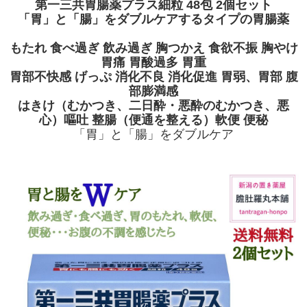
第一三共胃腸薬プラス細粒 48包 2個セット
「胃」と「腸」をダブルケアするタイプの胃腸薬
もたれ 食べ過ぎ 飲み過ぎ 胸つかえ 食欲不振 胸やけ
胃痛 胃酸過多 胃重
胃部不快感 げっぷ 消化不良 消化促進 胃弱、胃部 腹
部膨満感
はきけ（むかつき、二日酔・悪酔のむかつき、悪
心）嘔吐 整腸（便通を整える）軟便 便秘
「胃」と「腸」をダブルケア