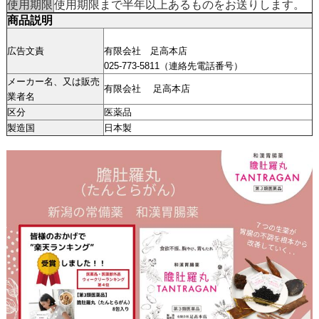
使用期限
使用期限まで半年以上あるものをお送りします。
商品説明
広告文責
有限会社 足高本店
025-773-5811（連絡先電話番号）
メーカー名、又は販売
有限会社 足高本店
業者名
区分
医薬品
製造国
日本製