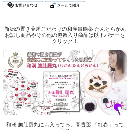
-----
新潟の置き薬屋こだわりの和漢胃腸薬 たんとらがん
お試し商品やその他の包数入り商品は以下バナーを
クリック！
和漢 膽肚羅丸にも入ってる、高貴薬 「紅参」って