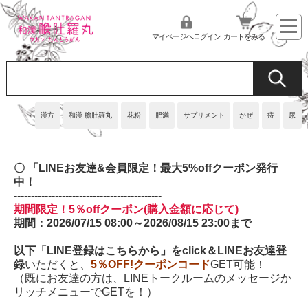
マイページへログイン
カートをみる
漢方
和漢 膽肚羅丸
花粉
肥満
サプリメント
かぜ
痔
尿
〇 「LINEお友達&会員限定！最大5%offクーポン
発行
中！
-------------------------------------------
期間限定！5％offクーポン(購入金額に応じて)
期間：2026/07/15 08:00～2026/08/15 23:00まで
以下「LINE登録はこちらから」をclick＆LINEお友達登
録
いただくと、
5％OFF!クーポンコード
GET可能！
（既にお友達の方は、LINEトークルームのメッセージか
リッチメニューでGETを！）