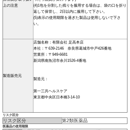
上の注意
(4)1包を分割した残りを服用する場合は、袋の口を折り
返して保管し、2日以内に服用して下さい。
(5)表示の使用期限を過ぎた製品は使用しないで下さ
い。
店舗名称：有限会社 足高本店
本社：〒639-2146 奈良県葛城市中戸426番地
営業所：〒949-6681
新潟県南魚沼市余川1526-4番地
製造販売元
製造元：
第一三共ヘルスケア
東京都中央区日本橋3-14-10
リスク区分
リスク区分
第2類医薬品
医薬品の使用期限